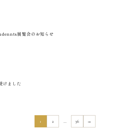
tudennts展覧会のお知らせ
受けました
1
2
…
36
→